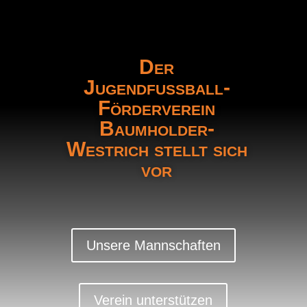
Der
Jugendfussball-
Förderverein
Baumholder-
Westrich stellt sich
vor
Unsere Mannschaften
Verein unterstützen