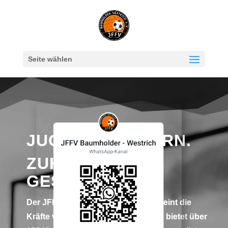
Seite wählen
JUGEND FÖRDERN.
ZUKUNFT
GESTALTEN.
Der JFFV Baumholder-Westrich vereint die
Kräfte von fünf Stammvereinen und bietet über